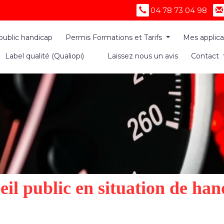
04 78 73 04 98
public handicap
Permis Formations et Tarifs
Mes applic
Label qualité (Qualiopi)
Laissez nous un avis
Contact
eil public
en situation de han